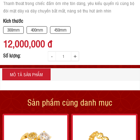
Thanh thoát trong chiếc đầm ôm nhẹ tôn dáng, yêu kiều quyến rũ cùng bộ
đôi mặt dây và dây chuyền bắt mắt, nàng sẽ thu hút ánh nhìn
Kích thước
300mm
400mm
450mm
12,000,000
đ
Số lượng:
-
+
MÔ TẢ SẢN PHẨM
Sản phẩm cùng danh mục