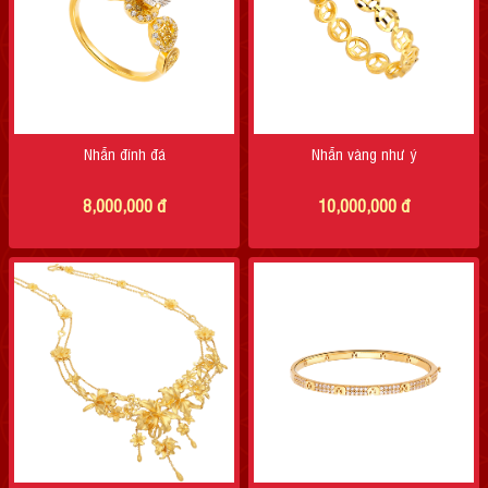
Nhẫn đính đá
Nhẫn vàng như ý
8,000,000
đ
10,000,000
đ