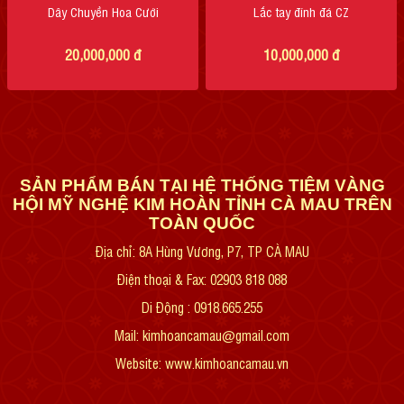
Dây Chuyền Hoa Cưới
Lắc tay đính đá CZ
20,000,000
đ
10,000,000
đ
SẢN PHẨM BÁN TẠI HỆ THỐNG TIỆM VÀNG
HỘI MỸ NGHỆ KIM HOÀN TỈNH CÀ MAU TRÊN
TOÀN QUỐC
Địa chỉ: 8A Hùng Vương, P7, TP CÀ MAU
Điện thoại & Fax: 02903 818 088
Di Động : 0918.665.255
Mail: kimhoancamau@gmail.com
Website:
www.kimhoancamau.vn